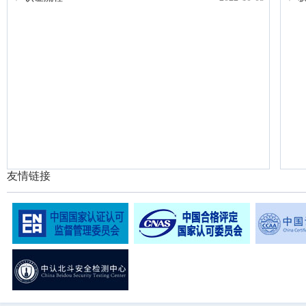
信息技术服务管理体系认证
友情链接